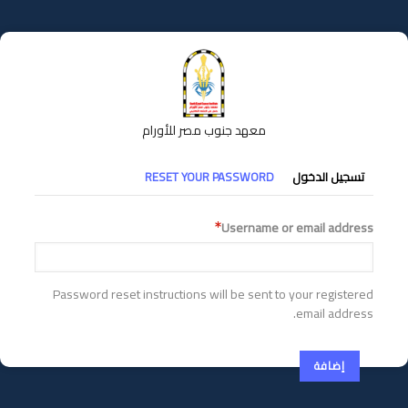
تجاوز
إلى
المحتوى
الرئيسي
معهد جنوب مصر للأورام
التبويبات
تسجيل الدخول
RESET YOUR PASSWORD
الأساسية
Username or email address
Password reset instructions will be sent to your registered
email address.