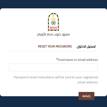
تجاوز
إلى
المحتوى
الرئيسي
معهد جنوب مصر للأورام
التبويبات
تسجيل الدخول
RESET YOUR PASSWORD
الأساسية
Username or email address
Password reset instructions will be sent to your registered
email address.