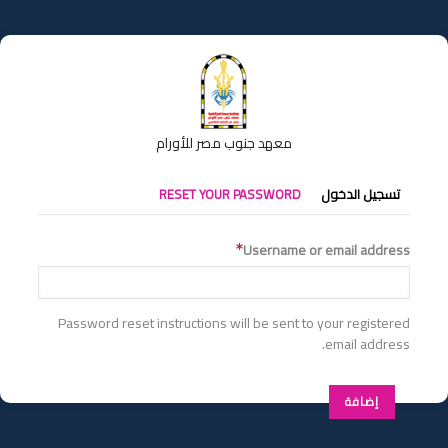
تجاوز
إلى
المحتوى
الرئيسي
معهد جنوب مصر للأورام
التبويبات
تسجيل الدخول
RESET YOUR PASSWORD
الأساسية
Username or email address
Password reset instructions will be sent to your registered
email address.