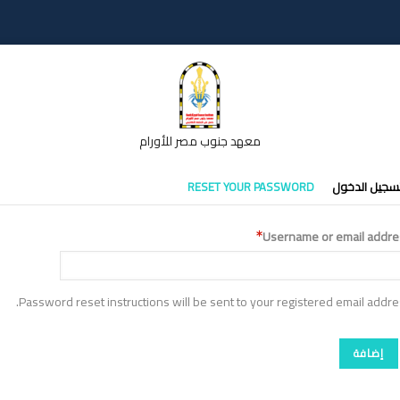
معهد جنوب مصر للأورام
تبويبات
سجيل الدخول
RESET YOUR PASSWORD
أساسية
Username or email addre
Password reset instructions will be sent to your registered email addre