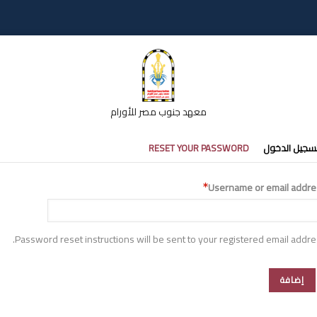
معهد جنوب مصر للأورام
تبويبات
سجيل الدخول
RESET YOUR PASSWORD
أساسية
Username or email addre
Password reset instructions will be sent to your registered email addre