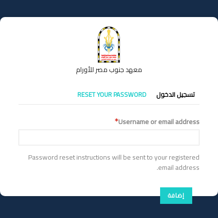
تجاوز
إلى
المحتوى
الرئيسي
معهد جنوب مصر للأورام
التبويبات
تسجيل الدخول
RESET YOUR PASSWORD
الأساسية
Username or email address
Password reset instructions will be sent to your registered
email address.