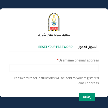
تجاوز
إلى
المحتوى
الرئيسي
معهد جنوب مصر للأورام
التبويبات
تسجيل الدخول
RESET YOUR PASSWORD
الأساسية
Username or email address
Password reset instructions will be sent to your registered
email address.