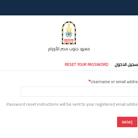
معهد جنوب مصر للأورام
تبويبات
سجيل الدخول
RESET YOUR PASSWORD
أساسية
Username or email addre
Password reset instructions will be sent to your registered email addre