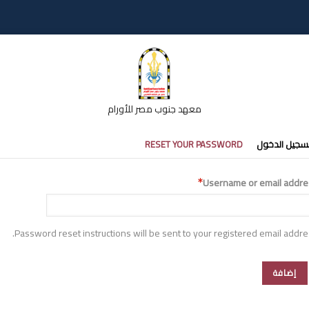
معهد جنوب مصر للأورام
تبويبات
سجيل الدخول
RESET YOUR PASSWORD
أساسية
Username or email addre
Password reset instructions will be sent to your registered email addre