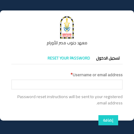
تجاوز
إلى
المحتوى
الرئيسي
معهد جنوب مصر للأورام
التبويبات
تسجيل الدخول
RESET YOUR PASSWORD
الأساسية
Username or email address
Password reset instructions will be sent to your registered
email address.