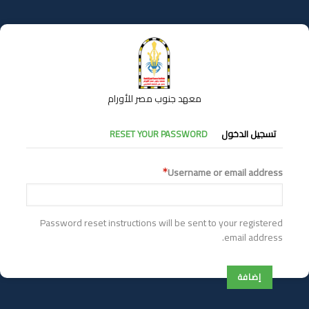
تجاوز
إلى
المحتوى
الرئيسي
معهد جنوب مصر للأورام
التبويبات
تسجيل الدخول
RESET YOUR PASSWORD
الأساسية
Username or email address
Password reset instructions will be sent to your registered
email address.