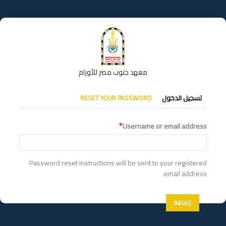
تجاوز
إلى
المحتوى
الرئيسي
معهد جنوب مصر للأورام
التبويبات
تسجيل الدخول
RESET YOUR PASSWORD
الأساسية
Username or email address
Password reset instructions will be sent to your registered
email address.