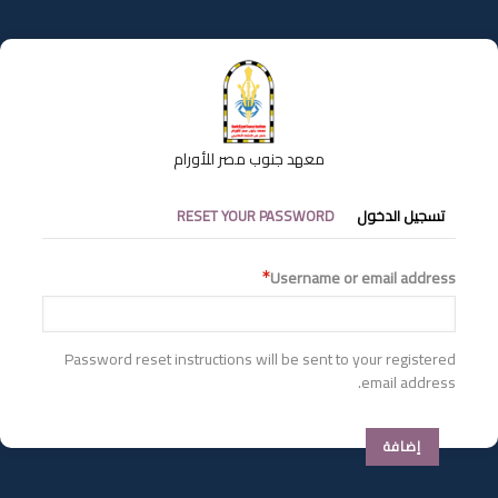
تجاوز
إلى
المحتوى
الرئيسي
معهد جنوب مصر للأورام
التبويبات
تسجيل الدخول
RESET YOUR PASSWORD
الأساسية
Username or email address
Password reset instructions will be sent to your registered
email address.