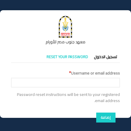
تجاوز
إلى
المحتوى
الرئيسي
معهد جنوب مصر للأورام
التبويبات
تسجيل الدخول
RESET YOUR PASSWORD
الأساسية
Username or email address
Password reset instructions will be sent to your registered
email address.