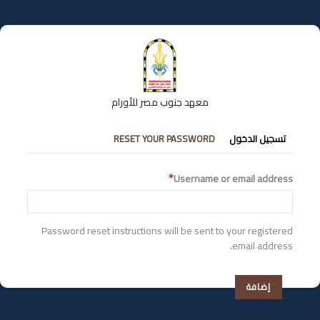
تجاوز
إلى
المحتوى
الرئيسي
معهد جنوب مصر للأورام
التبويبات
تسجيل الدخول
RESET YOUR PASSWORD
الأساسية
Username or email address
Password reset instructions will be sent to your registered
email address.