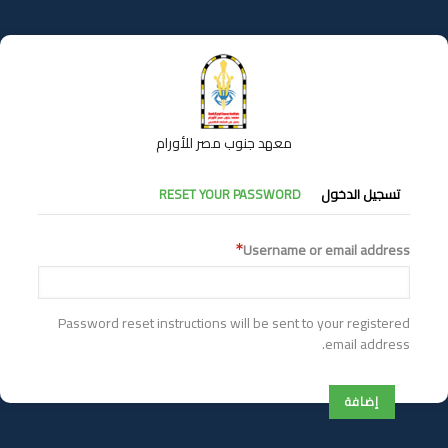
تجاوز
إلى
المحتوى
الرئيسي
معهد جنوب مصر للأورام
التبويبات
تسجيل الدخول
RESET YOUR PASSWORD
الأساسية
Username or email address
Password reset instructions will be sent to your registered
email address.