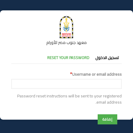
تجاوز
إلى
المحتوى
الرئيسي
معهد جنوب مصر للأورام
التبويبات
تسجيل الدخول
RESET YOUR PASSWORD
الأساسية
Username or email address
Password reset instructions will be sent to your registered
email address.