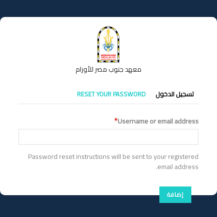
تجاوز
إلى
المحتوى
الرئيسي
معهد جنوب مصر للأورام
التبويبات
تسجيل الدخول
RESET YOUR PASSWORD
الأساسية
Username or email address
Password reset instructions will be sent to your registered
email address.