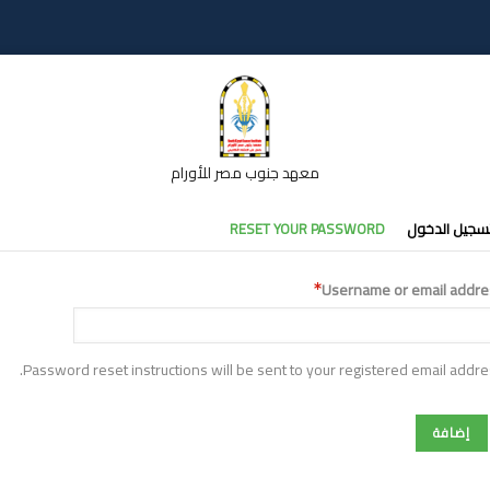
معهد جنوب مصر للأورام
تبويبات
سجيل الدخول
RESET YOUR PASSWORD
أساسية
Username or email addre
Password reset instructions will be sent to your registered email addre