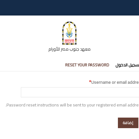
معهد جنوب مصر للأورام
تبويبات
سجيل الدخول
RESET YOUR PASSWORD
أساسية
Username or email addre
Password reset instructions will be sent to your registered email addre