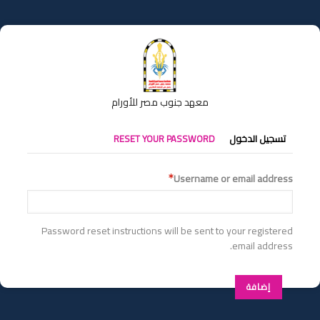
تجاوز
إلى
المحتوى
الرئيسي
معهد جنوب مصر للأورام
التبويبات
تسجيل الدخول
RESET YOUR PASSWORD
الأساسية
Username or email address
Password reset instructions will be sent to your registered
email address.