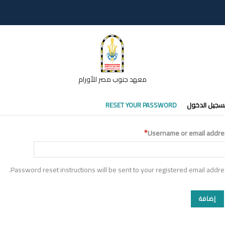
معهد جنوب مصر للأورام
تبويبات
سجيل الدخول
RESET YOUR PASSWORD
أساسية
Username or email addre
Password reset instructions will be sent to your registered email addre