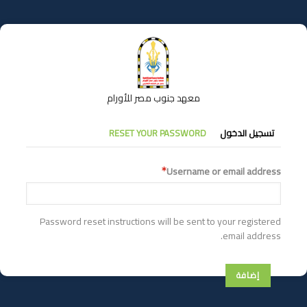
تجاوز
إلى
المحتوى
الرئيسي
معهد جنوب مصر للأورام
التبويبات
تسجيل الدخول
RESET YOUR PASSWORD
الأساسية
Username or email address
Password reset instructions will be sent to your registered
email address.