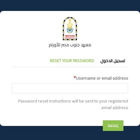
تجاوز
إلى
المحتوى
الرئيسي
معهد جنوب مصر للأورام
التبويبات
تسجيل الدخول
RESET YOUR PASSWORD
الأساسية
Username or email address
Password reset instructions will be sent to your registered
email address.