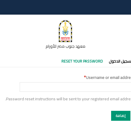
معهد جنوب مصر للأورام
تبويبات
سجيل الدخول
RESET YOUR PASSWORD
أساسية
Username or email addre
Password reset instructions will be sent to your registered email addre