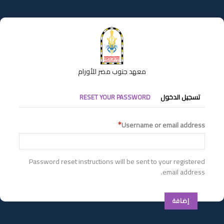
تجاوز
إلى
المحتوى
الرئيسي
معهد جنوب مصر للأورام
التبويبات
تسجيل الدخول
RESET YOUR PASSWORD
الأساسية
Username or email address
Password reset instructions will be sent to your registered
email address.