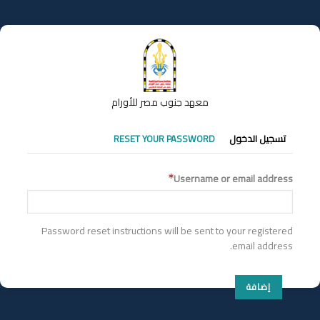
تجاوز
إلى
المحتوى
الرئيسي
معهد جنوب مصر للأورام
التبويبات
تسجيل الدخول
RESET YOUR PASSWORD
الأساسية
Username or email address
Password reset instructions will be sent to your registered
email address.