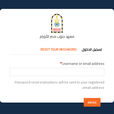
تجاوز
إلى
المحتوى
الرئيسي
معهد جنوب مصر للأورام
التبويبات
تسجيل الدخول
RESET YOUR PASSWORD
الأساسية
Username or email address
Password reset instructions will be sent to your registered
email address.