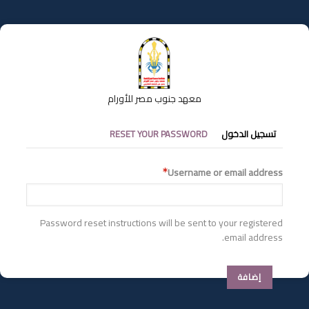
تجاوز
إلى
المحتوى
الرئيسي
معهد جنوب مصر للأورام
التبويبات
تسجيل الدخول
RESET YOUR PASSWORD
الأساسية
Username or email address
Password reset instructions will be sent to your registered
email address.