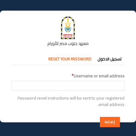
تجاوز
إلى
المحتوى
الرئيسي
معهد جنوب مصر للأورام
التبويبات
تسجيل الدخول
RESET YOUR PASSWORD
الأساسية
Username or email address
Password reset instructions will be sent to your registered
email address.