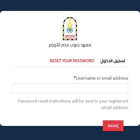
تجاوز
إلى
المحتوى
الرئيسي
معهد جنوب مصر للأورام
التبويبات
تسجيل الدخول
RESET YOUR PASSWORD
الأساسية
Username or email address
Password reset instructions will be sent to your registered
email address.