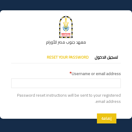
تجاوز
إلى
المحتوى
الرئيسي
معهد جنوب مصر للأورام
التبويبات
تسجيل الدخول
RESET YOUR PASSWORD
الأساسية
Username or email address
Password reset instructions will be sent to your registered
email address.