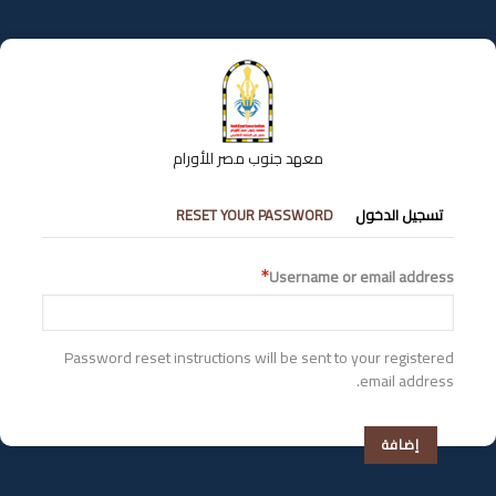
تجاوز
إلى
المحتوى
الرئيسي
معهد جنوب مصر للأورام
التبويبات
تسجيل الدخول
RESET YOUR PASSWORD
الأساسية
Username or email address
Password reset instructions will be sent to your registered
email address.