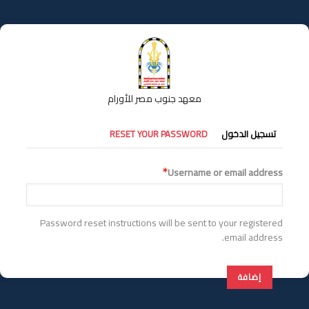
تجاوز
إلى
المحتوى
الرئيسي
معهد جنوب مصر للأورام
التبويبات
تسجيل الدخول
RESET YOUR PASSWORD
الأساسية
Username or email address
Password reset instructions will be sent to your registered
email address.