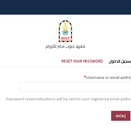
معهد جنوب مصر للأورام
تبويبات
سجيل الدخول
RESET YOUR PASSWORD
أساسية
Username or email addre
Password reset instructions will be sent to your registered email addre