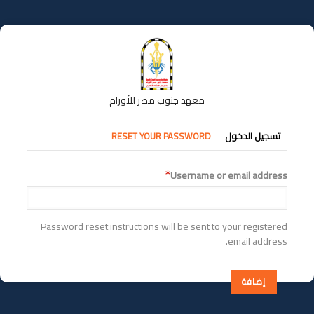
تجاوز
إلى
المحتوى
الرئيسي
معهد جنوب مصر للأورام
التبويبات
تسجيل الدخول
RESET YOUR PASSWORD
الأساسية
Username or email address
Password reset instructions will be sent to your registered
email address.