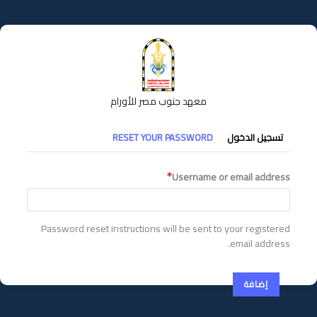
تجاوز
إلى
المحتوى
الرئيسي
معهد جنوب مصر للأورام
التبويبات
تسجيل الدخول
RESET YOUR PASSWORD
الأساسية
Username or email address
Password reset instructions will be sent to your registered
email address.