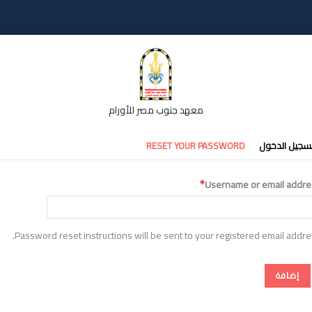
معهد جنوب مصر للأورام
تبويبات
سجيل الدخول
RESET YOUR PASSWORD
أساسية
Username or email addre
Password reset instructions will be sent to your registered email addre