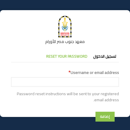
تجاوز
إلى
المحتوى
الرئيسي
معهد جنوب مصر للأورام
التبويبات
تسجيل الدخول
RESET YOUR PASSWORD
الأساسية
Username or email address
Password reset instructions will be sent to your registered
email address.