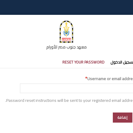
معهد جنوب مصر للأورام
تبويبات
سجيل الدخول
RESET YOUR PASSWORD
أساسية
Username or email addre
Password reset instructions will be sent to your registered email addre