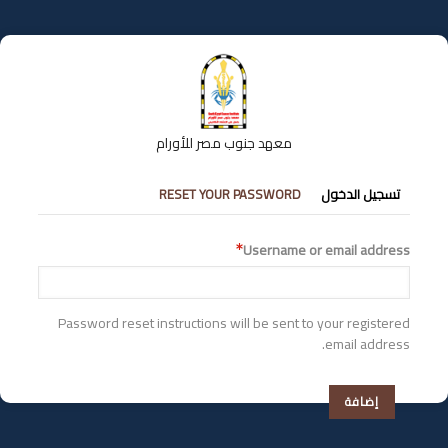
تجاوز
إلى
المحتوى
الرئيسي
معهد جنوب مصر للأورام
التبويبات
تسجيل الدخول
RESET YOUR PASSWORD
الأساسية
Username or email address
Password reset instructions will be sent to your registered
email address.