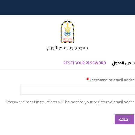
معهد جنوب مصر للأورام
تبويبات
سجيل الدخول
RESET YOUR PASSWORD
أساسية
Username or email addre
Password reset instructions will be sent to your registered email addre