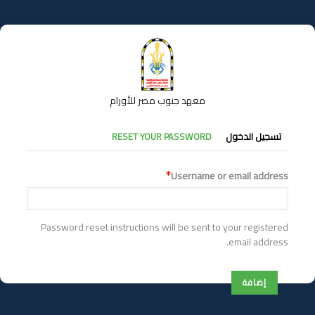
تجاوز
إلى
المحتوى
الرئيسي
معهد جنوب مصر للأورام
التبويبات
تسجيل الدخول
RESET YOUR PASSWORD
الأساسية
Username or email address
Password reset instructions will be sent to your registered
email address.