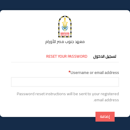
تجاوز
إلى
المحتوى
الرئيسي
معهد جنوب مصر للأورام
التبويبات
تسجيل الدخول
RESET YOUR PASSWORD
الأساسية
Username or email address
Password reset instructions will be sent to your registered
email address.