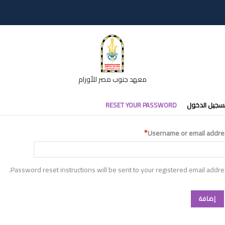
معهد جنوب مصر للأورام
تبويبات
سجيل الدخول
RESET YOUR PASSWORD
أساسية
Username or email addre
Password reset instructions will be sent to your registered email addre