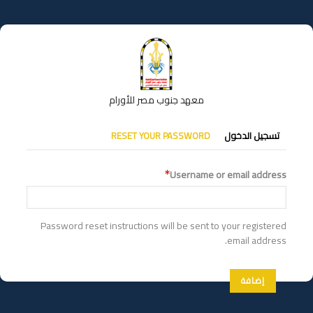
تجاوز
إلى
المحتوى
الرئيسي
معهد جنوب مصر للأورام
التبويبات
تسجيل الدخول
RESET YOUR PASSWORD
الأساسية
Username or email address
Password reset instructions will be sent to your registered
email address.