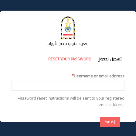
تجاوز
إلى
المحتوى
الرئيسي
معهد جنوب مصر للأورام
التبويبات
تسجيل الدخول
RESET YOUR PASSWORD
الأساسية
Username or email address
Password reset instructions will be sent to your registered
email address.