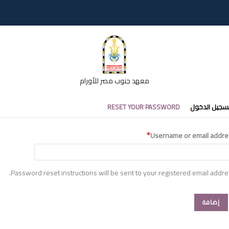
معهد جنوب مصر للأورام
تبويبات
سجيل الدخول
RESET YOUR PASSWORD
أساسية
Username or email addre
Password reset instructions will be sent to your registered email addre