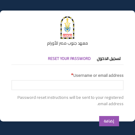
تجاوز
إلى
المحتوى
الرئيسي
معهد جنوب مصر للأورام
التبويبات
تسجيل الدخول
RESET YOUR PASSWORD
الأساسية
Username or email address
Password reset instructions will be sent to your registered
email address.