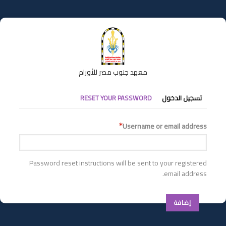
تجاوز
إلى
المحتوى
الرئيسي
معهد جنوب مصر للأورام
التبويبات
تسجيل الدخول
RESET YOUR PASSWORD
الأساسية
Username or email address
Password reset instructions will be sent to your registered
email address.